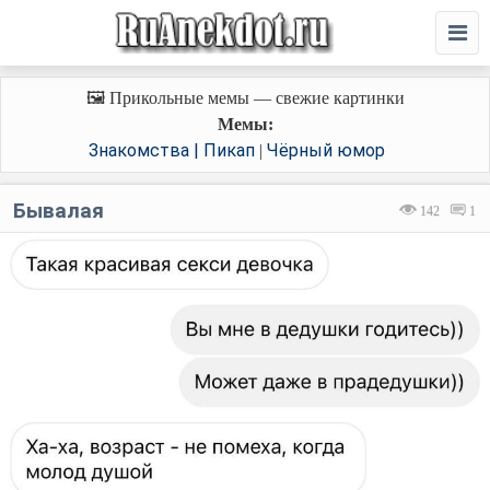
🖼️ Прикольные мемы — свежие картинки
Мемы:
Знакомства | Пикап
Чёрный юмор
|
Бывалая
142
1