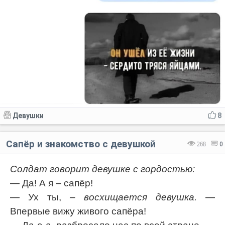
Девушки
8
Сапёр и знакомство с девушкой
268
0
Солдат говорит девушке с гордостью:
— Да! А я – сапёр!
— Ух ты,
– восхищается девушка.
—
Впервые вижу живого сапёра!