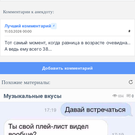
Комментарии к анекдоту:
Лучший комментарий
⚡
11.03.2026 00:00
#
Тот самый момент, когда разница в возрасте очевидна...
А ведь ему всего 38...
Добавить комментарий
Похожие материалы:
Музыкальные вкусы
694
0
Код:
Отмена
Отправить