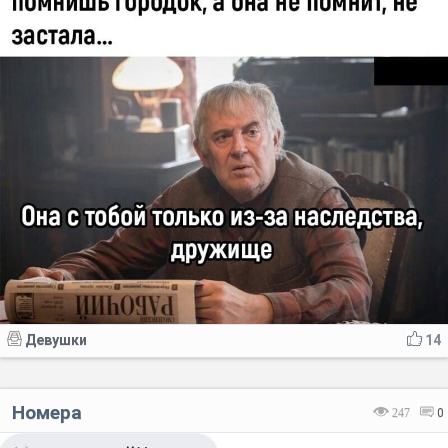
Девушки
14
Номера
247
0