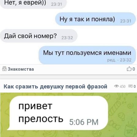
Знакомства
0
Как сразить девушку первой фразой
450
0