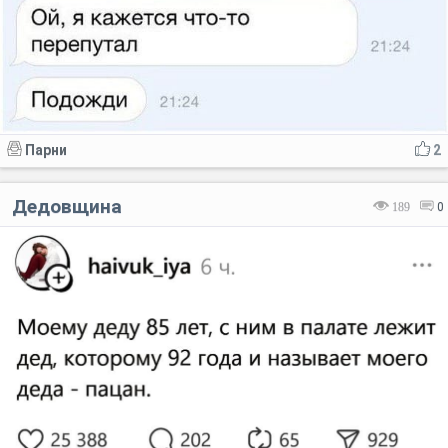
Парни
2
Дедовщина
189
0