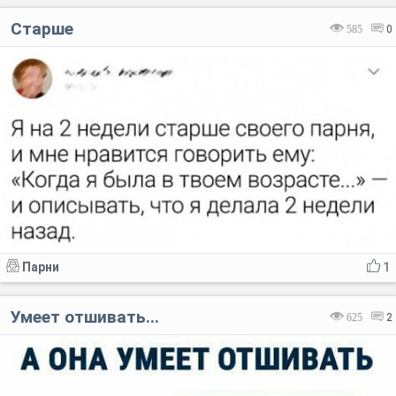
Старше
585
0
Парни
1
Умеет отшивать...
625
2