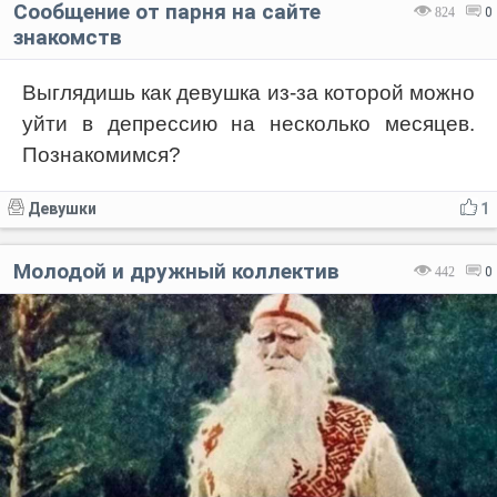
Сообщение от парня на сайте
824
0
знакомств
Выглядишь как девушка из-за которой можно
уйти в депрессию на несколько месяцев.
Познакомимся?
Девушки
1
Молодой и дружный коллектив
442
0