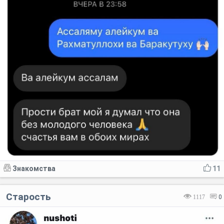
Знакомства
11
Старость
1117
0