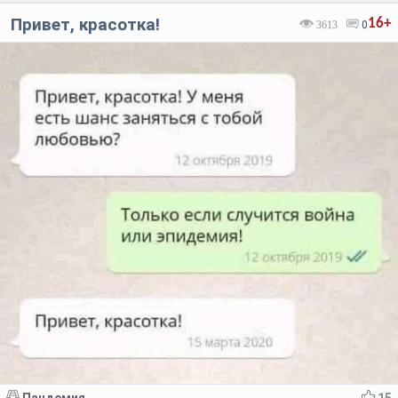
Привет, красотка!
16+
3613
0