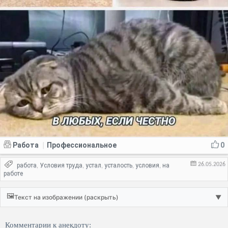
Работа
Профессиональное
0
|
26.05.2026
работа
Условия труда
устал
усталость
условия
на
,
,
,
,
,
работе
🖼️
Текст на изображении (раскрыть)
▼
Комментарии к анекдоту: