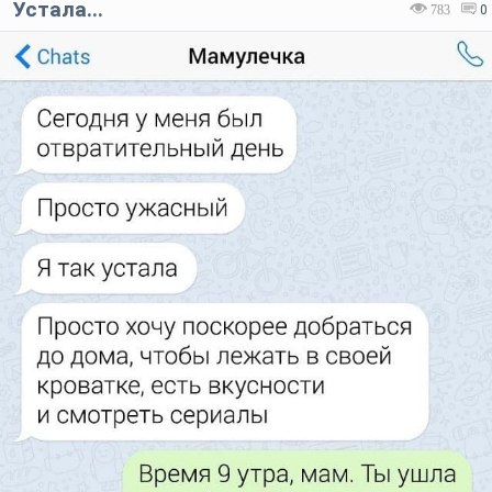
Устала...
783
0