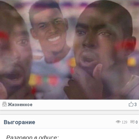
Жизненное
3
Выгорание
129
0
Разговор в офисе: