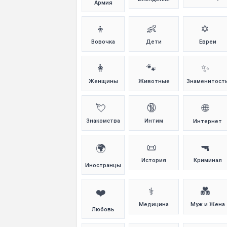
Армия
👦
👶
✡️
Вовочка
Дети
Евреи
👩
🐾
✨
Женщины
Животные
Знаменитост
💘
🔞
🌐
Знакомства
Интим
Интернет
📜
🔫
🌍
История
Криминал
Иностранцы
⚕️
💑
❤️
Медицина
Муж и Жена
Любовь