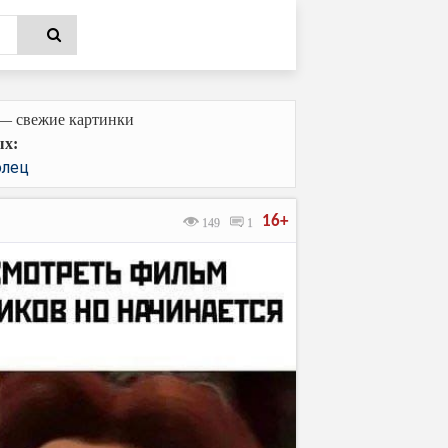
 — свежие картинки
ых:
олец
16+
149
1