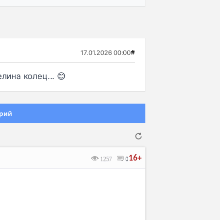
17.01.2026 00:00
#
лина колец... 😊
рий
16+
1257
0
Отмена
Отправить