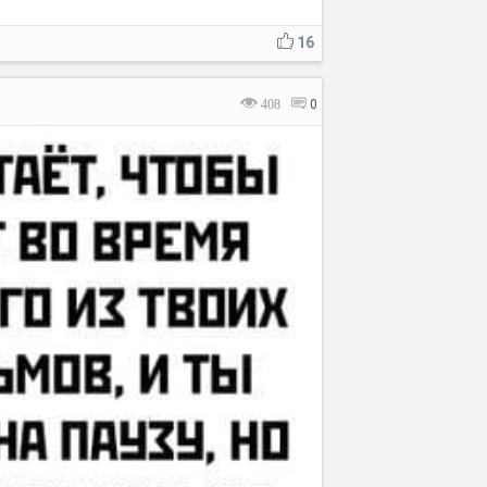
16
408
0