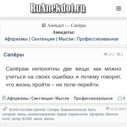
😄 Анекдот — Сапёры
Анекдоты:
Афоризмы | Сентенции | Мысли
Профессиональное
|
Сапёры
472
1
Сапёрам непонятны две вещи: как можно
учиться на своих ошибках и почему говорят,
что жизнь пройти – не поле перейти.
Афоризмы | Сентенции | Мысли
Профессиональное
0
|
15.03.2024
Bomb has been planted
Саперы
Взрывоопасное
Быть
,
,
,
сапером
мины
разминирование
взрыв
взрывчатка
афоризм
Минное
,
,
,
,
,
,
поле
сапер
BOMB
мина
жизнь
,
,
,
,