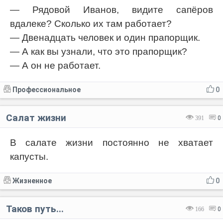
— Рядовой Иванов, видите сапёров
вдалеке? Сколько их там работает?
— Двенадцать человек и один прапорщик.
— А как вы узнали, что это прапорщик?
— А он не работает.
Профессиональное
0
Салат жизни
391
0
В салате жизни постоянно не хватает
капусты.
Жизненное
0
Таков путь...
166
0