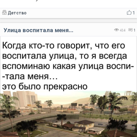
Детство
1
Улица воспитала меня...
414
1