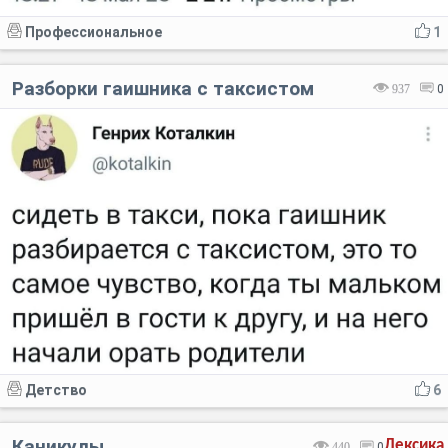
Профессиональное
1
Разборки гаишника с таксистом
937
0
Детство
6
Каникулы
Лексика
440
0