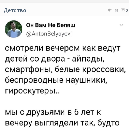
Детство
448
0