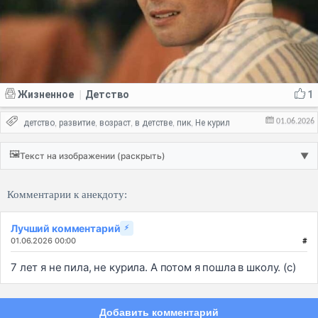
Жизненное
Детство
1
|
01.06.2026
детство
развитие
возраст
в детстве
пик
Не курил
,
,
,
,
,
🖼️
Текст на изображении (раскрыть)
▼
Комментарии к анекдоту:
Лучший комментарий
⚡
01.06.2026 00:00
#
7 лет я не пила, не курила. А потом я пошла в школу. (с)
Добавить комментарий