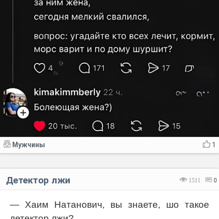
Мужчины
1
Детектор лжи
1511
0
— Хаим Натанович, вы знаете, шо такое
детектор лжи?