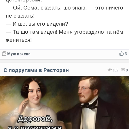
— Ой, Сёма, сказать, шо знаю, — это ничего
не сказать!
— И шо, вы его видели?
— Та шо там видел! Меня угораздило на нём
жениться!
Муж и жена
3
С подругами в Ресторан
105
0