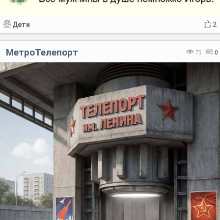
Дети
2
МетроТелепорт
75
0