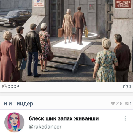
СССР
0
Я и Тиндер
810
1