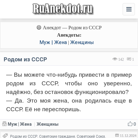
😄 Анекдот — Родом из СССР
Анекдоты:
Муж | Жена
Женщины
|
Родом из СССР
142
1
— Вы можете что-нибудь привести в пример
родом из СССР, чтобы оно уверенно,
надёжно, без остановок функционировало?
— Да. Это моя жена, она родилась еще в
СССР. Её не переспоришь.
Муж | Жена
Женщины
0
|
11.12.2024
Родом из СССР
Советские граждане
Советский Союз
,
,
,