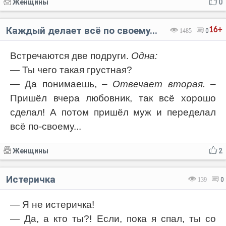
Женщины
0
Каждый делает всё по своему...
16+
1485
0
Встречаются две подруги.
Одна:
— Ты чего такая грустная?
— Да понимаешь,
– Отвечает вторая.
–
Пришёл вчера любовник, так всё хорошо
сделал! А потом пришёл муж и переделал
всё по-своему...
Женщины
2
Истеричка
139
0
— Я не истеричка!
— Да, а кто ты?! Если, пока я спал, ты со