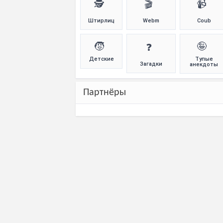
🕵️
🎬
📹
Штирлиц
Webm
Coub
🧒
🤪
❓
Детские
Тупые
Загадки
анекдоты
Партнёры