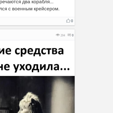
речаются два корабля...
ился с военным крейсером.
0
204
0