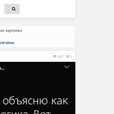
ие картинки
ужчины
1417
1