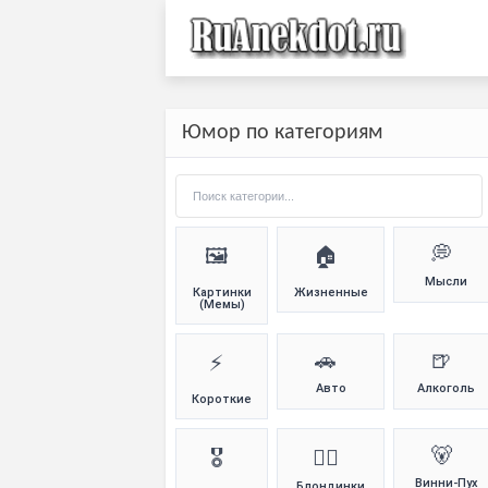
Юмор по категориям
💭
🖼️
🏠
Мысли
Картинки
Жизненные
(Мемы)
🚗
🍺
⚡
Авто
Алкоголь
Короткие
🐻
🎖️
👱‍♀️
Винни-Пух
Блондинки