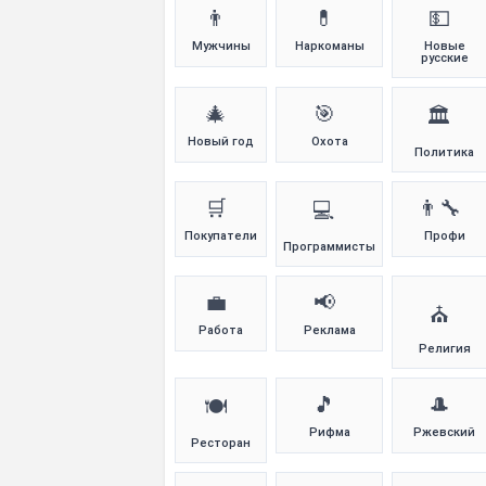
👨
💊
💵
Мужчины
Наркоманы
Новые
русские
🎄
🎯
🏛️
Новый год
Охота
Политика
🛒
👨‍🔧
💻
Покупатели
Профи
Программисты
💼
📢
⛪
Работа
Реклама
Религия
🎵
🎩
🍽️
Рифма
Ржевский
Ресторан