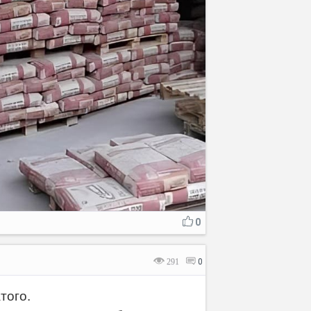
0
291
0
того.