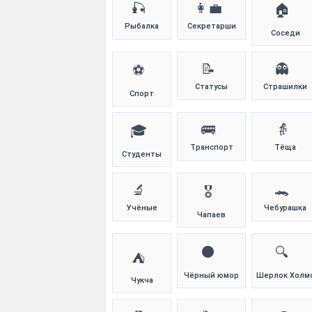
🎣
👩‍💼
🏠
Рыбалка
Секретарши
Соседи
📝
👻
⚽
Статусы
Страшилки
Спорт
🚌
👵
🎓
Транспорт
Тёща
Студенты
🔬
🐊
🎖️
Учёные
Чебурашка
Чапаев
⚫
🔍
⛺
Чёрный юмор
Шерлок Холм
Чукча