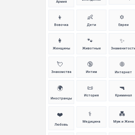
Армия
👦
👶
✡️
Вовочка
Дети
Евреи
👩
🐾
✨
Женщины
Животные
Знаменитост
💘
🔞
🌐
Знакомства
Интим
Интернет
📜
🔫
🌍
История
Криминал
Иностранцы
⚕️
💑
❤️
Медицина
Муж и Жена
Любовь