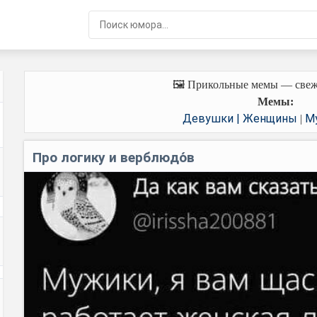
🖼️ Прикольные мемы — свеж
Мемы:
Девушки | Женщины
М
|
Про логику и верблюдо́в