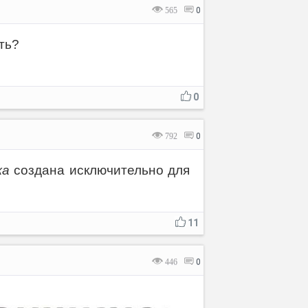
565
0
ть?
Отмена
Отправить
0
792
0
ка
создана исключительно для
11
446
0