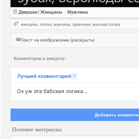
Девушки | Женщины
Мужчины
|
женщины
логика
мужчины
сравнение
женская логика
,
,
,
,
🖼️
Текст на изображении (раскрыть)
Комментарии к анекдоту:
Лучший комментарий
⚡
Ох уж эта бабская логика...
Добавить коммента
Похожие материалы: