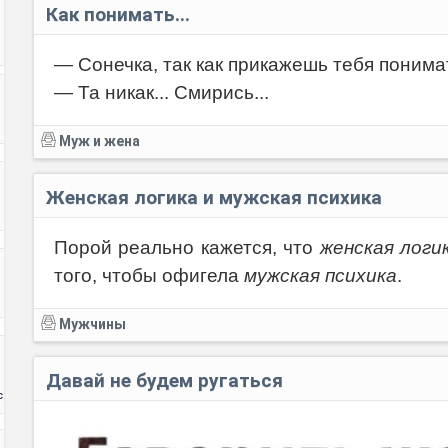
Как понимать...
— Сонечка, так как прикажешь тебя понима
— Та никак... Смирись...
Код:
Муж и жена
Женская логика и мужская психика
Порой реально кажется, что
женская логи
того, чтобы офигела
мужская психика
.
Мужчины
Давай не будем ругаться
с