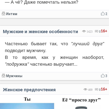
— А чё? Даже помечтать нельзя?
Интим
2
Мужские и женские особенности
16+
1423
0
Частенько бывает так, что
"лучший друг"
подводит мужчину.
В то время, как у женщин наоборот,
"подружка"
частенько выручает...
Мужчины
3
Женское предпочтения
16+
409
0