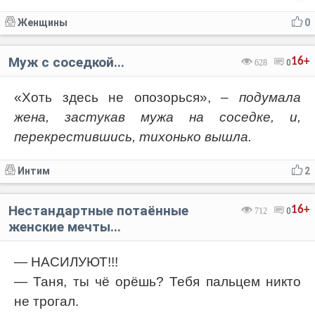
Женщины
0
Муж с соседкой...
16+
628
0
«Хоть здесь не опозорься»,
– подумала
жена, застукав мужа на соседке, и,
перекрестившись, тихонько вышла.
Интим
2
Нестандартные потаённые
16+
712
0
женские мечты...
— НАСИЛУЮТ!!!
— Таня, ты чё орёшь? Тебя пальцем никто
не трогал.