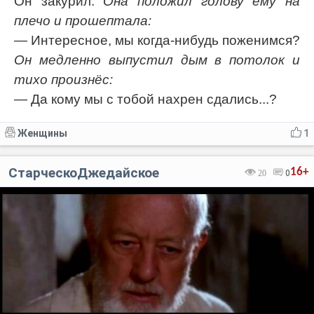
Он закурил.
Она положил голову ему на
плечо и прошептала:
— Интересное, мы когда-нибудь поженимся?
Он медленно выпустил дым в потолок и
тихо произнёс:
— Да кому мы с тобой нахрен сдались...?
Женщины
1
СтарческоДжедайское
16+
20
0