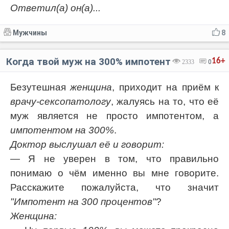
Ответил(а) он(а)...
Мужчины
8
Когда твой муж на 300% импотент
16+
2333
0
Безутешная
женщина
, приходит на приём к
врачу-сексопатологу
, жалуясь на то, что её
муж является не просто импотентом, а
импотентом на 300%
.
Доктор выслушал её и говорит:
— Я не уверен в том, что правильно
понимаю о чём именно вы мне говорите.
Расскажите пожалуйста, что значит
"Импотент на 300 процентов"
?
Женщина: