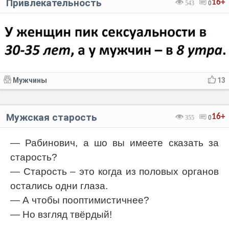
Привлекательность
16+
543
0
Мужчины
13
Мужская старость
16+
355
0
— Рабинович, а шо вы имеете сказать за
старость?
— Старость – это когда из половых органов
остались одни глаза.
— А чтобы пооптимистичнее?
— Но взгляд твёрдый!