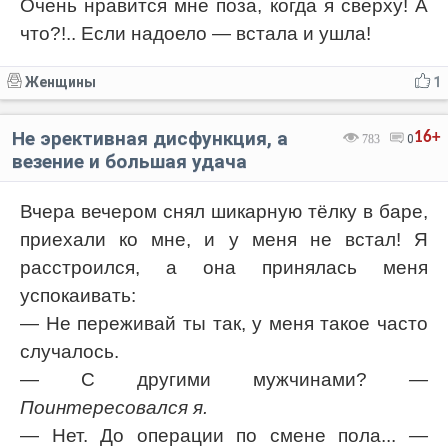
Очень нравится мне поза, когда я сверху! А
что?!.. Если надоело — встала и ушла!
Женщины
1
Не эрективная дисфункция, а
16+
783
0
везение и большая удача
Вчера вечером снял шикарную тёлку в баре,
приехали ко мне, и у меня не встал! Я
расстроился, а она принялась меня
успокаивать:
— Не переживай ты так, у меня такое часто
случалось.
— С другими мужчинами?
—
Поинтересовался я.
— Нет. До операции по смене пола...
—