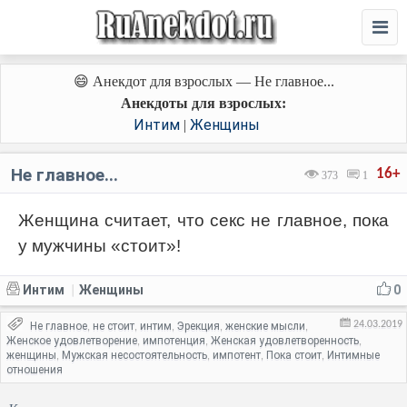
😄 Анекдот для взрослых — Не главное...
Анекдоты для взрослых:
Интим
Женщины
|
Не главное...
16+
373
1
Женщина считает, что секс не главное, пока
у мужчины «стоит»!
Интим
Женщины
0
|
24.03.2019
Не главное
не стоит
интим
Эрекция
женские мысли
,
,
,
,
,
Женское удовлетворение
импотенция
Женская удовлетворенность
,
,
,
женщины
Мужская несостоятельность
импотент
Пока стоит
Интимные
,
,
,
,
отношения