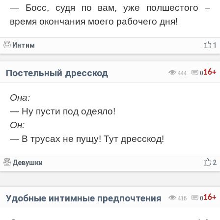
— Босс, судя по вам, уже полшестого –
время окончания моего рабочего дня!
Интим
1
Постельный дресскод
16+
444
0
Она:
— Ну пусти под одеяло!
Он:
— В трусах не пущу! Тут дресскод!
Девушки
2
Удобные интимные предпочтения
16+
416
0