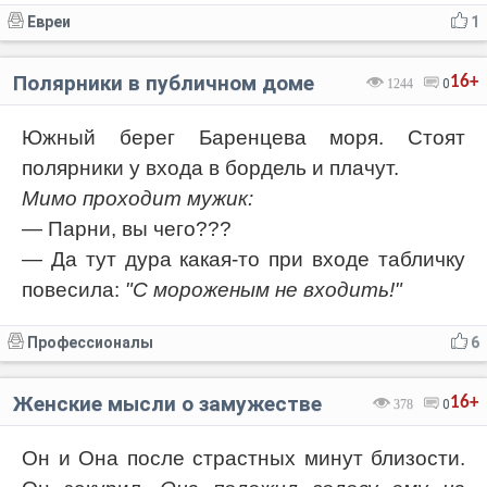
Евреи
1
Полярники в публичном доме
16+
1244
0
Южный берег Баренцева моря. Стоят
полярники у входа в бордель и плачут.
Мимо проходит мужик:
— Парни, вы чего???
— Да тут дура какая-то при входе табличку
повесила:
"С мороженым не входить!"
Профессионалы
6
Женские мысли о замужестве
16+
378
0
Он и Она после страстных минут близости.