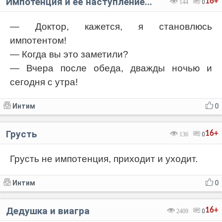
Импотенция и её наступление...
16+
144
0
— Доктор, кажется, я становлюсь
импотентом!
— Когда вы это заметили?
— Вчера после обеда, дважды ночью и
сегодня с утра!
Интим
0
Грусть
16+
136
0
Грусть не импотенция, приходит и уходит.
Интим
0
Дедушка и виагра
16+
2409
0