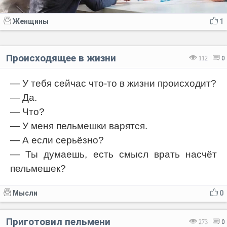
Женщины
1
Происходящее в жизни
112
0
— У тебя сейчас что-то в жизни происходит?
— Да.
— Что?
— У меня пельмешки варятся.
— А если серьёзно?
— Ты думаешь, есть смысл врать насчёт
пельмешек?
Мысли
0
Приготовил пельмени
273
0