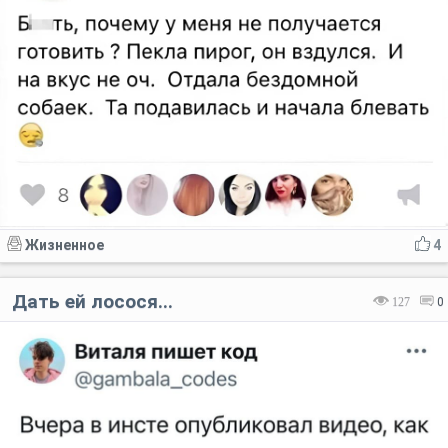
Жизненное
4
Дать ей лосося...
127
0