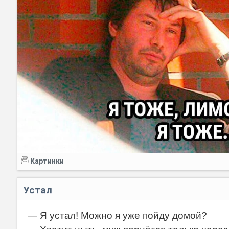
Картинки
Устал
— Я устал! Можно я уже пойду домой?