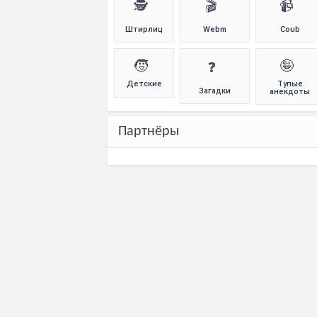
🕵️
🎬
📹
Штирлиц
Webm
Coub
🧒
🤪
❓
Детские
Тупые
Загадки
анекдоты
Партнёры