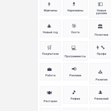
👨
💊
💵
Мужчины
Наркоманы
Новые
русские
🎄
🎯
🏛️
Новый год
Охота
Политика
🛒
👨‍🔧
💻
Покупатели
Профи
Программисты
💼
📢
⛪
Работа
Реклама
Религия
🎵
🎩
🍽️
Рифма
Ржевский
Ресторан