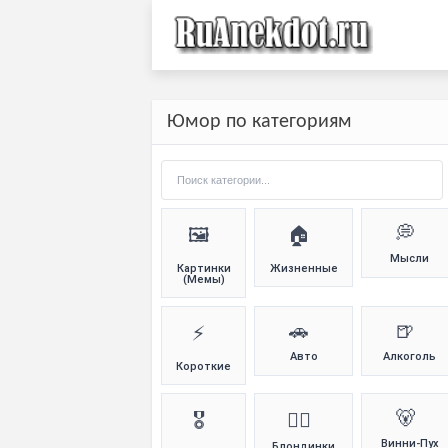
Юмор по категориям
💭
🖼️
🏠
Мысли
Картинки
Жизненные
(Мемы)
🚗
🍺
⚡
Авто
Алкоголь
Короткие
🐻
🎖️
👱‍♀️
Винни-Пух
Блондинки