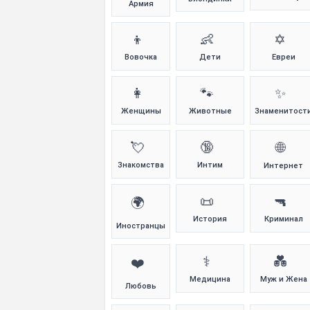
Армия
👦
👶
✡️
Вовочка
Дети
Евреи
👩
🐾
✨
Женщины
Животные
Знаменитост
💘
🔞
🌐
Знакомства
Интим
Интернет
📜
🔫
🌍
История
Криминал
Иностранцы
⚕️
💑
❤️
Медицина
Муж и Жена
Любовь