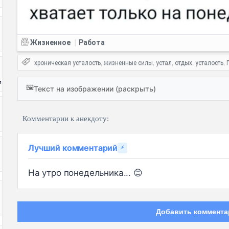
Жизненное
Работа
|
хроническая усталость
жизненные силы
устал
отдых
усталость
,
,
,
,
,
и
🖼️
Текст на изображении (раскрыть)
Комментарии к анекдоту:
Лучший комментарий
⚡
На утро понедельника... 😊
Добавить коммента