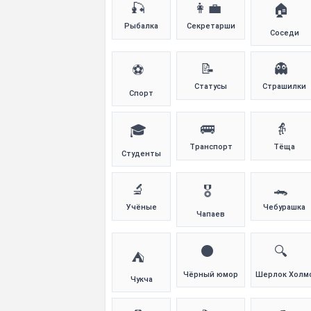
🎣
👩‍💼
🏠
Рыбалка
Секретарши
Соседи
📝
👻
⚽
Статусы
Страшилки
Спорт
🚌
👵
🎓
Транспорт
Тёща
Студенты
🔬
🐊
🎖️
Учёные
Чебурашка
Чапаев
⚫
🔍
⛺
Чёрный юмор
Шерлок Холм
Чукча