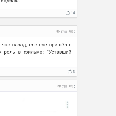
 неделю.
14
1748
0
 час назад, еле-еле пришёл с
ю роль в фильме: "Уставший
3
718
0