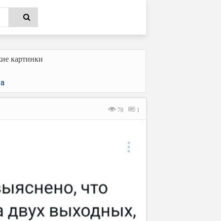
ие картинки
а
78
1