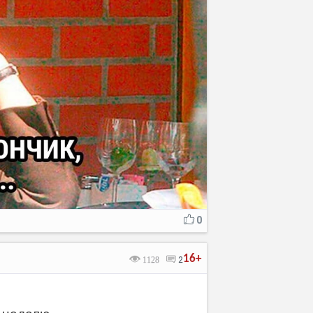
0
16+
1128
2