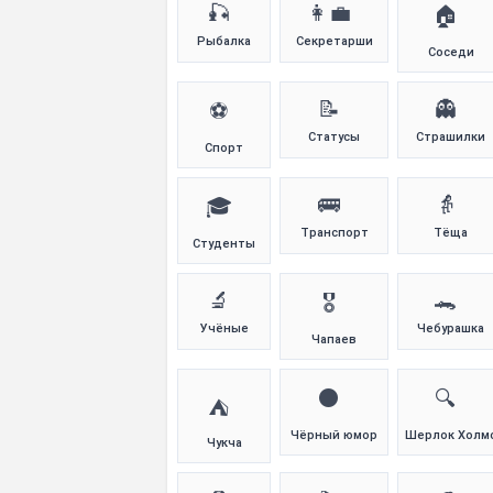
🎣
👩‍💼
🏠
Рыбалка
Секретарши
Соседи
📝
👻
⚽
Статусы
Страшилки
Спорт
🚌
👵
🎓
Транспорт
Тёща
Студенты
🔬
🐊
🎖️
Учёные
Чебурашка
Чапаев
⚫
🔍
⛺
Чёрный юмор
Шерлок Холм
Чукча