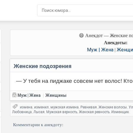
😄 Анекдот — Женские п
Анекдоты:
Муж | Жена
Женщи
|
Женские подозрения
— У тебя на пиджаке совсем нет волос! Кто
Муж | Жена
Женщины
|
измена
изменил
мужская измена
Ревнивая
Женские волосы
Ул
,
,
,
,
,
Любовница
Лысая
Мужская верность
Женская ревность
Изменщик
,
,
,
,
Комментарии к анекдоту: