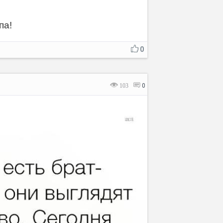
па!
0
103
0