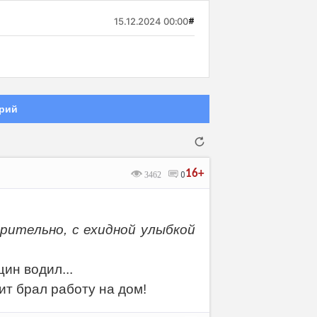
15.12.2024 00:00
#
рий
16+
3462
0
рительно, с ехидной улыбкой
Отмена
Отправить
ин водил...
чит брал работу на дом!