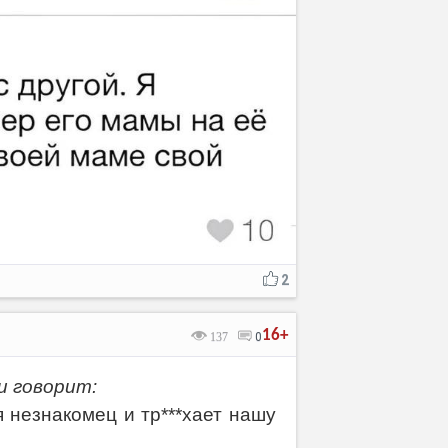
2
16+
137
0
и говорит:
 незнакомец и тр***хает нашу