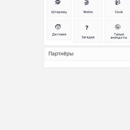
🕵️
🎬
📹
Штирлиц
Webm
Coub
🧒
🤪
❓
Детские
Тупые
Загадки
анекдоты
Партнёры