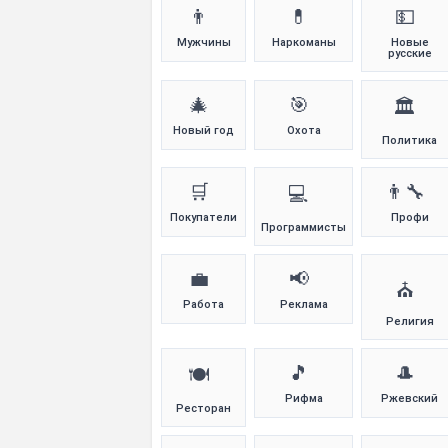
👨
💊
💵
Мужчины
Наркоманы
Новые
русские
🎄
🎯
🏛️
Новый год
Охота
Политика
🛒
👨‍🔧
💻
Покупатели
Профи
Программисты
💼
📢
⛪
Работа
Реклама
Религия
🎵
🎩
🍽️
Рифма
Ржевский
Ресторан