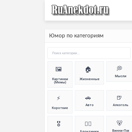
Юмор по категориям
💭
🖼️
🏠
Мысли
Картинки
Жизненные
(Мемы)
🚗
🍺
⚡
Авто
Алкоголь
Короткие
🐻
🎖️
👱‍♀️
Винни-Пух
Блондинки