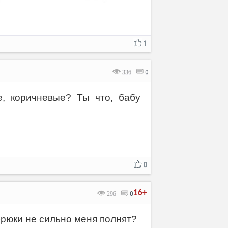
1
336
0
, коричневые? Ты что, бабу
0
16+
296
0
брюки не сильно меня полнят?