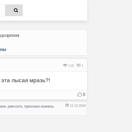
одозрения
ны
110
1
 эта лысая мразь?!
0
15.12.2024
ики
ревность
признаки измены
,
,
,