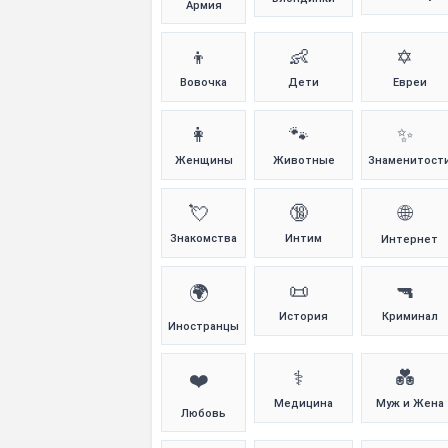
Армия
👦
👶
✡️
Вовочка
Дети
Евреи
👩
🐾
✨
Женщины
Животные
Знаменитост
💘
🔞
🌐
Знакомства
Интим
Интернет
📜
🔫
🌍
История
Криминал
Иностранцы
⚕️
💑
❤️
Медицина
Муж и Жена
Любовь