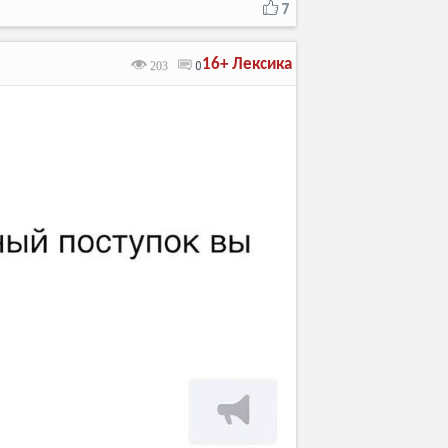
7
16+
Лексика
203
0