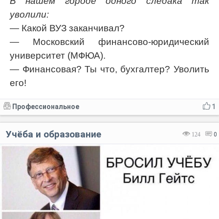
В нашем городе одного следака так
уволили:
— Какой ВУЗ заканчивал?
— Московский финансово-юридический
университет (МФЮА).
— Финансовая? Ты что, бухгалтер? Уволить
его!
Профессиональное
1
Учёба и образование
124
0