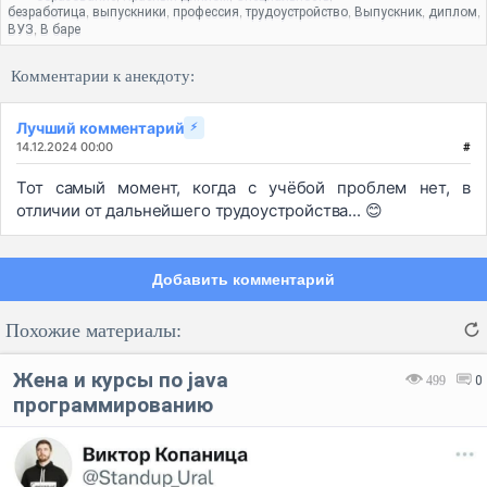
безработица
выпускники
профессия
трудоустройство
Выпускник
диплом
,
,
,
,
,
,
ВУЗ
В баре
,
Комментарии к анекдоту:
Лучший комментарий
⚡
14.12.2024 00:00
#
Тот самый момент, когда с учёбой проблем нет, в
отличии от дальнейшего трудоустройства... 😊
Добавить комментарий
Похожие материалы:
Жена и курсы по java
499
0
программированию
Код:
Отмена
Отправить