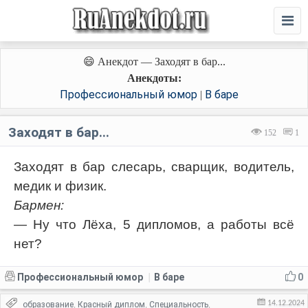
😄 Анекдот — Заходят в бар...
Анекдоты:
Профессиональный юмор
В баре
|
Заходят в бар...
152
1
Заходят в бар слесарь, сварщик, водитель,
медик и физик.
Бармен:
— Ну что Лёха, 5 дипломов, а работы всё
нет?
Профессиональный юмор
В баре
0
|
14.12.2024
образование
Красный диплом
Специальность
,
,
,