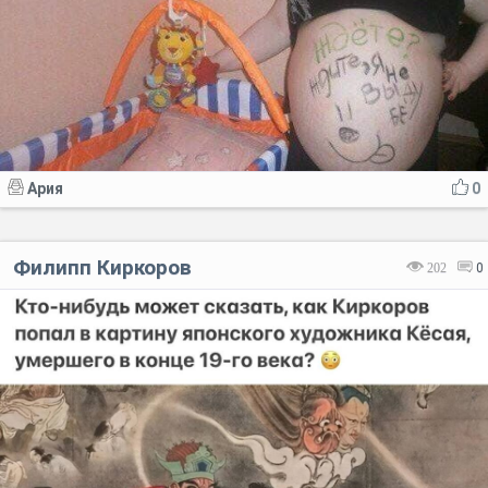
Ария
0
Филипп Киркоров
202
0