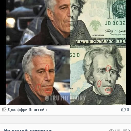
Джеффри Эпштейн
0
Из одной деревни
125
0