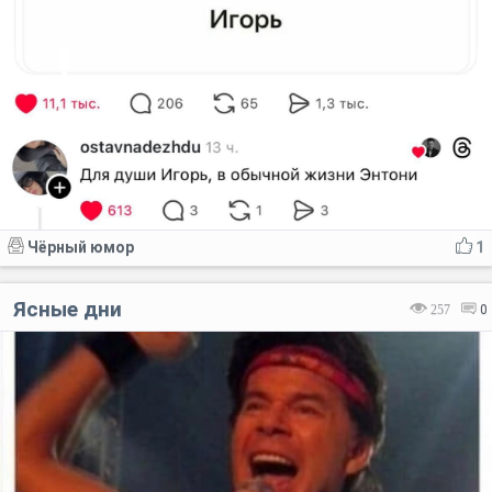
Чёрный юмор
1
Ясные дни
257
0