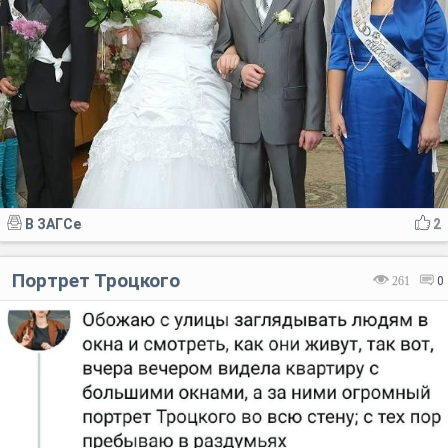
В ЗАГСе
2
Портрет Троцкого
261
0