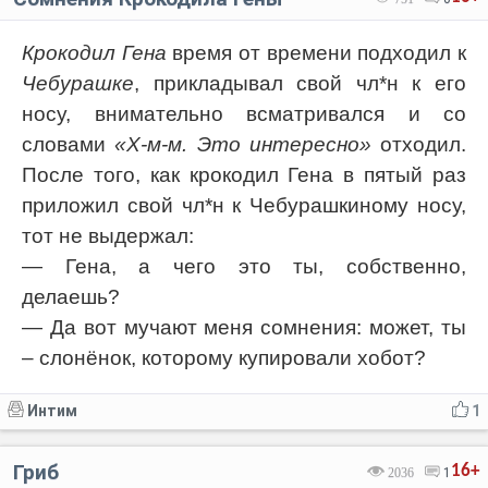
Крокодил Гена
время от времени подходил к
Чебурашке
, прикладывал свой чл*н к его
носу, внимательно всматривался и со
словами
«Х-м-м. Это интересно»
отходил.
После того, как крокодил Гена в пятый раз
приложил свой чл*н к Чебурашкиному носу,
тот не выдержал:
— Гена, а чего это ты, собственно,
делаешь?
— Да вот мучают меня сомнения: может, ты
– слонёнок, которому купировали хобот?
Интим
1
Гриб
16+
2036
1