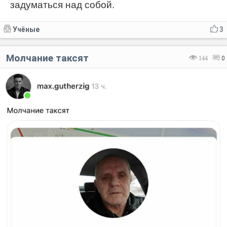
задуматься над собой.
Учёные
3
Молчание таксят
144
0