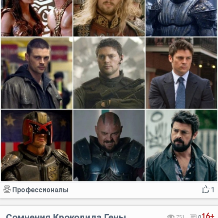
Профессионалы
1
Сомнения Крокодила Гены
16+
751
0