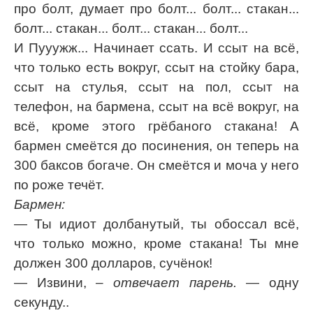
про болт, думает про болт... болт... стакан...
болт... стакан... болт... стакан... болт...
И Пууужж... Начинает ссать. И ссыт на всё,
что только есть вокруг, ссыт на стойку бара,
ссыт на стулья, ссыт на пол, ссыт на
телефон, на бармена, ссыт на всё вокруг, на
всё, кроме этого грёбаного стакана! А
бармен смеётся до посинения, он теперь на
300 баксов богаче. Он смеётся и моча у него
по роже течёт.
Бармен:
— Ты идиот долбанутый, ты обоссал всё,
что только можно, кроме стакана! Ты мне
должен 300 долларов, сучёнок!
— Извини,
– отвечает парень.
— одну
секунду..