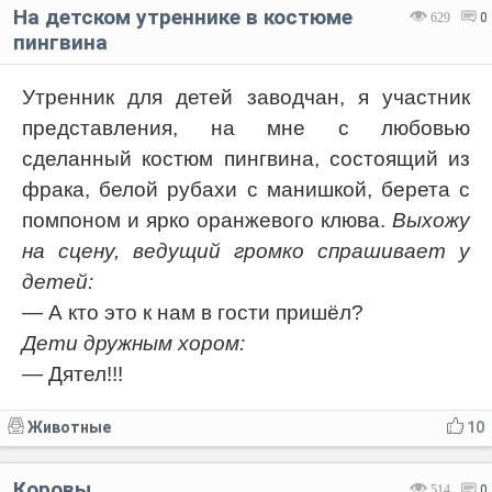
На детском утреннике в костюме
629
0
пингвина
Утренник для детей заводчан, я участник
представления, на мне с любовью
сделанный костюм пингвина, состоящий из
фрака, белой рубахи с манишкой, берета с
помпоном и ярко оранжевого клюва.
Выхожу
на сцену, ведущий громко спрашивает у
детей:
— А кто это к нам в гости пришёл?
Дети дружным хором:
— Дятел!!!
Животные
10
Коровы
514
0