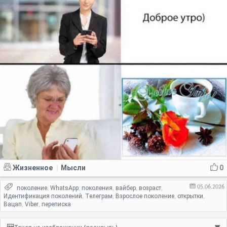
Жизненное
Мысли
0
|
05.06.2026
поколение
WhatsApp
поколения
вайбер
возраст
,
,
,
,
,
Идентификация поколений
Телеграм
Взрослое поколение
открытки
,
,
,
,
Вацап
Viber
переписка
,
,
🖼️