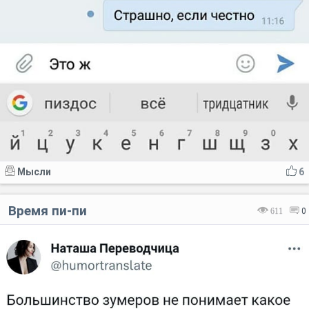
Мысли
6
Время пи-пи
611
0