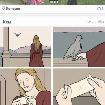
История
2
Кхм...
212
0