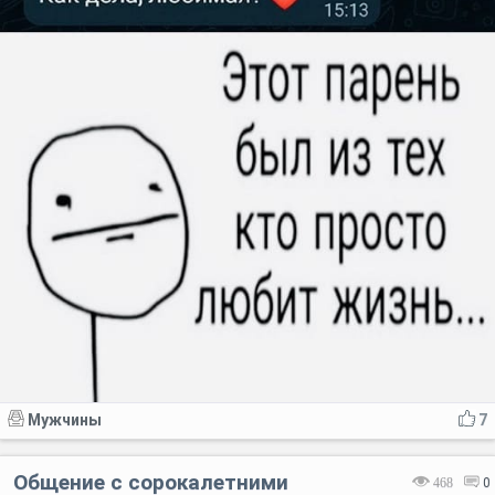
Мужчины
7
Общение с сорокалетними
468
0