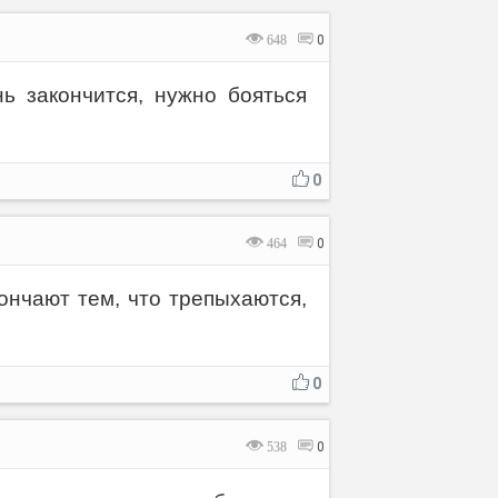
648
0
ь закончится, нужно бояться
0
464
0
кончают тем, что трепыхаются,
0
538
0