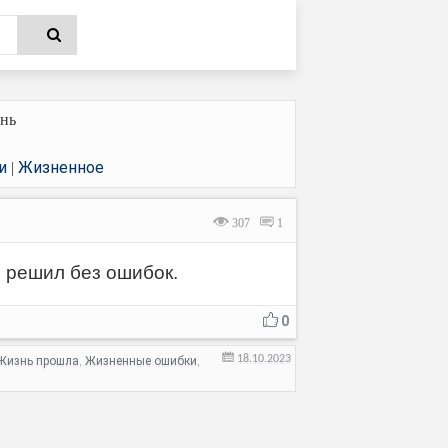
нь
и
Жизненное
|
307
1
е решил без ошибок.
0
18.10.2023
Жизнь прошла
Жизненные ошибки
,
,