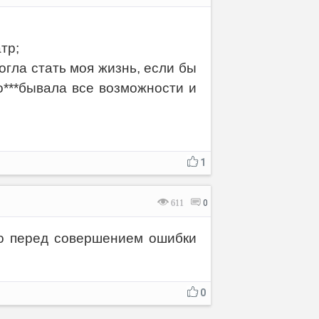
тр;
огла стать моя жизнь, если бы
***бывала все возможности и
1
611
0
о перед совершением ошибки
0