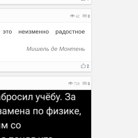
42
0
 это неизменно радостное
Мишель де Монтень
2
719
0