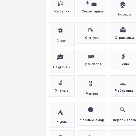
🎣
👩‍💼
🏠
Рыбалка
Секретарши
Соседи
📝
👻
⚽
Статусы
Страшилки
Спорт
🚌
👵
🎓
Транспорт
Тёща
Студенты
🔬
🐊
🎖️
Учёные
Чебурашка
Чапаев
⚫
🔍
⛺
Чёрный юмор
Шерлок Холм
Чукча