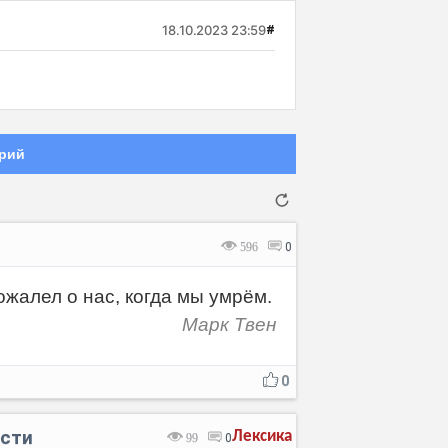
18.10.2023 23:59
#
рий
596
0
ожалел о нас, когда мы умрём.
Марк Твен
Отмена
Отправить
0
ости
Лексика
99
0