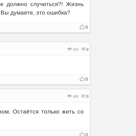
 не должно случиться?! Жизнь
. Вы думаете, это ошибка?
0
304
0
0
409
0
ом. Остаётся только жить со
0