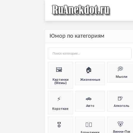
Юмор по категориям
💭
🖼️
🏠
Мысли
Картинки
Жизненные
(Мемы)
🚗
🍺
⚡
Авто
Алкоголь
Короткие
🐻
🎖️
👱‍♀️
Винни-Пух
Блондинки