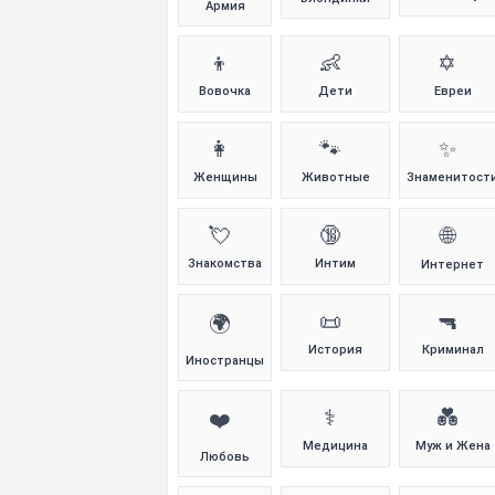
Армия
👦
👶
✡️
Вовочка
Дети
Евреи
👩
🐾
✨
Женщины
Животные
Знаменитост
💘
🔞
🌐
Знакомства
Интим
Интернет
📜
🔫
🌍
История
Криминал
Иностранцы
⚕️
💑
❤️
Медицина
Муж и Жена
Любовь