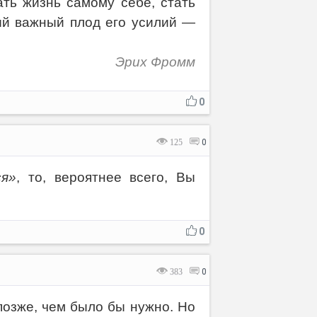
ть жизнь самому себе, стать
ый важный плод его усилий —
Эрих Фромм
0
125
0
ся»
, то, вероятнее всего, Вы
0
383
0
позже, чем было бы нужно. Но