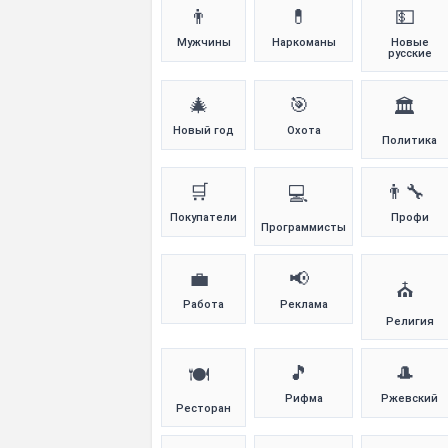
👨
💊
💵
Мужчины
Наркоманы
Новые
русские
🎄
🎯
🏛️
Новый год
Охота
Политика
🛒
👨‍🔧
💻
Покупатели
Профи
Программисты
💼
📢
⛪
Работа
Реклама
Религия
🎵
🎩
🍽️
Рифма
Ржевский
Ресторан