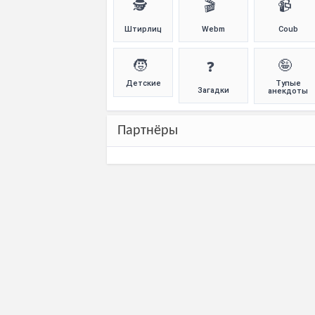
🕵️
🎬
📹
Штирлиц
Webm
Coub
🧒
🤪
❓
Детские
Тупые
Загадки
анекдоты
Партнёры