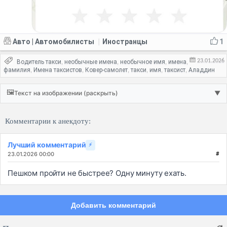
Авто | Автомобилисты
Иностранцы
1
|
23.01.2026
Водитель такси
необычные имена
необычное имя
имена
,
,
,
,
фамилия
Имена таксистов
Ковер-самолет
такси
имя
таксист
Аладдин
,
,
,
,
,
,
🖼️
Текст на изображении (раскрыть)
▼
Комментарии к анекдоту:
Лучший комментарий
⚡
23.01.2026 00:00
#
Пешком пройти не быстрее? Одну минуту ехать.
Добавить комментарий