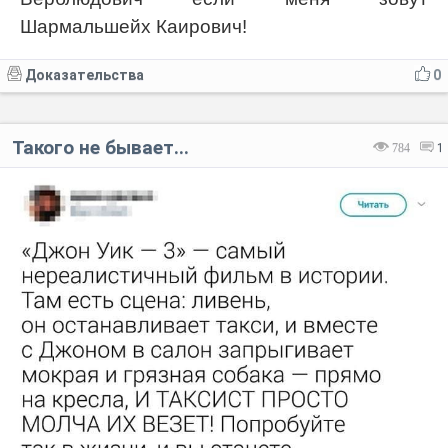
Шармальшейх Каирович!
Доказательства
0
Такого не бывает...
784
1