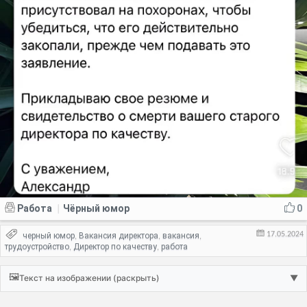
Работа
Чёрный юмор
0
|
17.05.2024
черный юмор
Вакансия директора
вакансия
,
,
,
трудоустройство
Директор по качеству
работа
,
,
🖼️
Текст на изображении (раскрыть)
▼