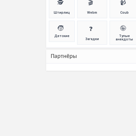
🕵️
🎬
📹
Штирлиц
Webm
Coub
🧒
🤪
❓
Детские
Тупые
Загадки
анекдоты
Партнёры