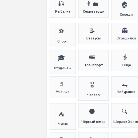
🎣
👩‍💼
🏠
Рыбалка
Секретарши
Соседи
📝
👻
⚽
Статусы
Страшилки
Спорт
🚌
👵
🎓
Транспорт
Тёща
Студенты
🔬
🐊
🎖️
Учёные
Чебурашка
Чапаев
⚫
🔍
⛺
Чёрный юмор
Шерлок Холм
Чукча