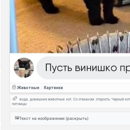
Животные
Картинки
|
вода
домашние животные
кот
Со стаканом
старость
Черный кот
,
,
,
,
,
питомцы
🖼️
Текст на изображении (раскрыть)