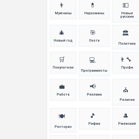
👨
💊
💵
Мужчины
Наркоманы
Новые
русские
🎄
🎯
🏛️
Новый год
Охота
Политика
🛒
👨‍🔧
💻
Покупатели
Профи
Программисты
💼
📢
⛪
Работа
Реклама
Религия
🎵
🎩
🍽️
Рифма
Ржевский
Ресторан