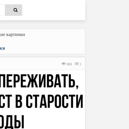
ие картинки
ки
806
1