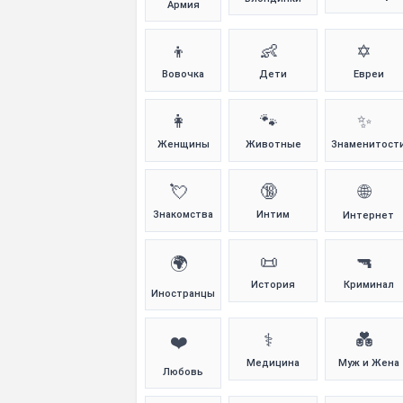
Армия
👦
👶
✡️
Вовочка
Дети
Евреи
👩
🐾
✨
Женщины
Животные
Знаменитост
💘
🔞
🌐
Знакомства
Интим
Интернет
📜
🔫
🌍
История
Криминал
Иностранцы
⚕️
💑
❤️
Медицина
Муж и Жена
Любовь