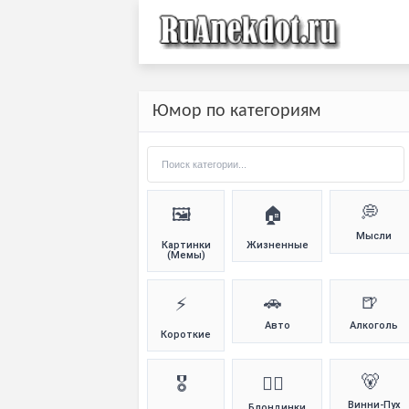
Юмор по категориям
💭
🖼️
🏠
Мысли
Картинки
Жизненные
(Мемы)
🚗
🍺
⚡
Авто
Алкоголь
Короткие
🐻
🎖️
👱‍♀️
Винни-Пух
Блондинки