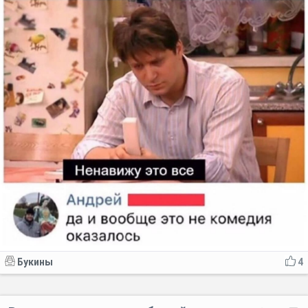
Букины
4