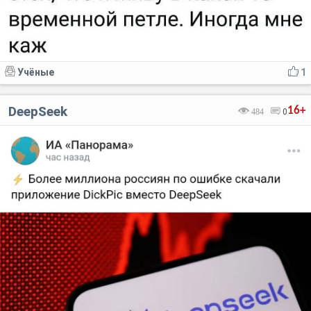
Учёные
1
DeepSeek
16+
484
0