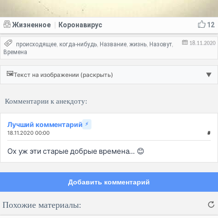
Жизненное
Коронавирус
12
|
18.11.2020
происходящее
когда-нибудь
Название
жизнь
Назовут
,
,
,
,
,
Времена
🖼️
Текст на изображении (раскрыть)
▼
Комментарии к анекдоту:
Лучший комментарий
⚡
18.11.2020 00:00
#
Ох уж эти старые добрые времена... 😊
Добавить комментарий
Похожие материалы: