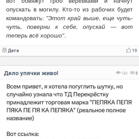
вот обвяжут гроб веревками и начнут
опускать в могилу. Кто-то из рабочих будет
командовать:
"Этот край выше, еще чуть-
чуть, поверни к себе, опускай — вот
теперь всё хорошо"
.
Дети
19
Дело упячки живо!
510
0