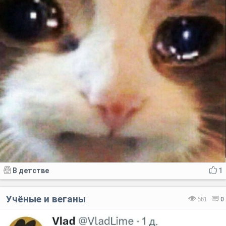
В детстве
1
Учёные и веганы
561
0