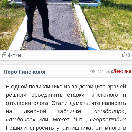
Интим
0
Лоро-Гинеколог
Лексика
1892
0
В одной поликлинике из-за дефицита врачей
решили объединить ставки гинеколога и
отоларинголога. Стали думать, что написать
на дверной табличке:
«п*здолор»
,
«п*здонос»
или, может быть,
«горлоп*зд»
?
Решили спросить у айтишника, он много в