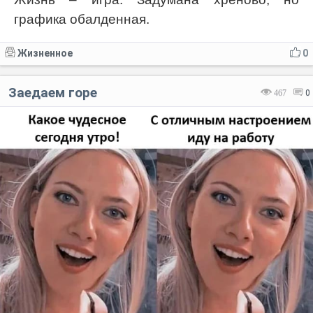
графика обалденная.
Жизненное
0
Заедаем горе
467
0