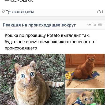
— «ОАОкак».
Тупые анекдоты
1
Реакция на происходящее вокруг
531
1