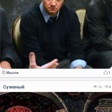
Мысли
1
Суженый
281
0