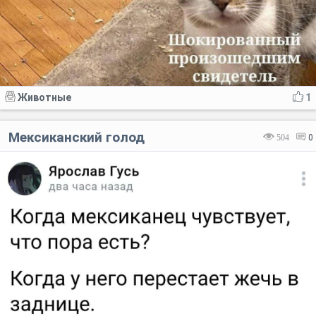
Животные
1
Мексиканский голод
504
0