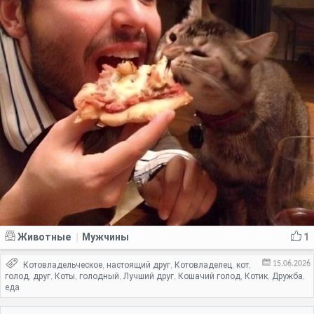
Животные
Мужчины
1
|
15.06.2026
Котовладельческое
настоящий друг
Котовладелец
кот
,
,
,
,
голод
друг
Коты
голодный
Лучший друг
Кошачий голод
Котик
Дружба
,
,
,
,
,
,
,
,
еда