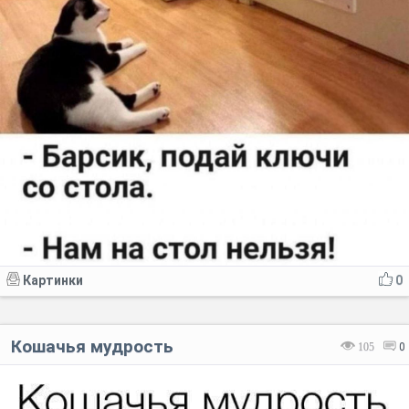
Картинки
0
Кошачья мудрость
105
0