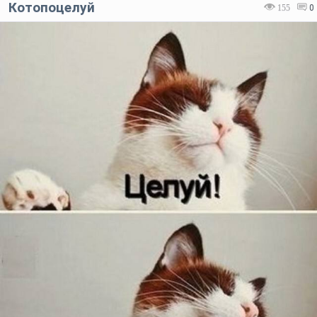
Котопоцелуй
155
0