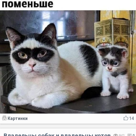
Картинки
14
Владельцы собак и владельцы котов
942
0