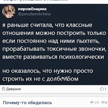
Девушки
1
Почему-то обиделась
678
0