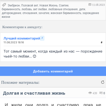
11.08.2023
Эмбрион
Половой акт
Новая Жизнь
Соитие
,
,
,
,
беременность
любовь
акт любви
любовные отношения
дети
,
,
,
,
,
деторождение
отношения
зачатие
женская беременность
зарождение
,
,
,
,
жизни
Комментарии к анекдоту:
Лучший комментарий
⚡
11.08.2023 18:16
#
Тот самый момент, когда каждый из нас — порождение
чьей-то любви... 😊
Добавить комментарий
Похожие материалы:
Долгая и счастливая жизнь
439
0
И жили они долго и счастливо, пока не