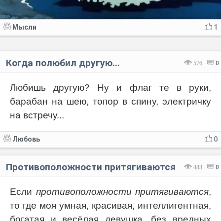
Мысли
1
Когда полюбил другую...
576
0
Любишь другую? Ну и флаг те в руки,
барабан на шею, топор в спину, электричку
на встречу...
Любовь
0
Противоположности притягиваются
483
0
Если
противоположности притягиваются
,
то где моя умная, красивая, интеллигентная,
богатая и весёлая девушка, без вредных