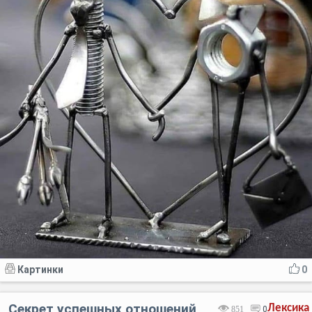
Картинки
0
Секрет успешных отношений
Лексика
851
0