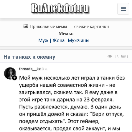
🖼️ Прикольные мемы — свежие картинки
Мемы:
Муж | Жена
Мужчины
|
На танках к океану
113
1