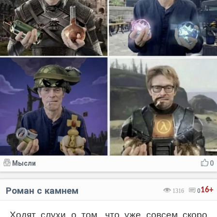
Мысли
0
Роман с камнем
16+
1316
0
Ходят слухи о том, что уже совсем скоро