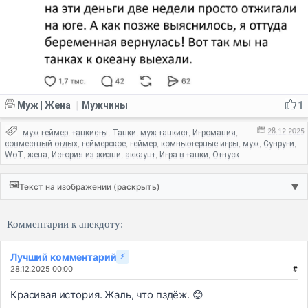
Муж | Жена
Мужчины
1
|
28.12.2025
муж геймер
танкисты
Танки
муж танкист
Игромания
,
,
,
,
,
совместный отдых
геймерское
геймер
компьютерные игры
муж
Супруги
,
,
,
,
,
,
WoT
жена
История из жизни
аккаунт
Игра в танки
Отпуск
,
,
,
,
,
🖼️
Текст на изображении (раскрыть)
▼
Комментарии к анекдоту:
Лучший комментарий
⚡
28.12.2025 00:00
#
Красивая история. Жаль, что пздёж. 😊