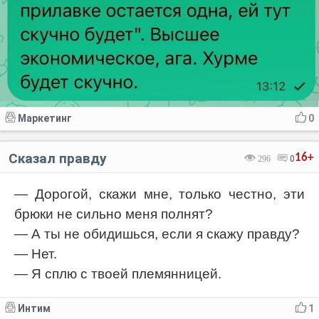
Маркетинг
0
Сказал правду
16+
296
0
— Дорогой, скажи мне, только честно, эти
брюки не сильно меня полнят?
— А ты не обидишься, если я скажу правду?
— Нет.
— Я сплю с твоей племянницей.
Интим
1