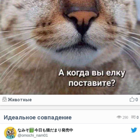
Животные
0
Идеальное совпадение
290
0