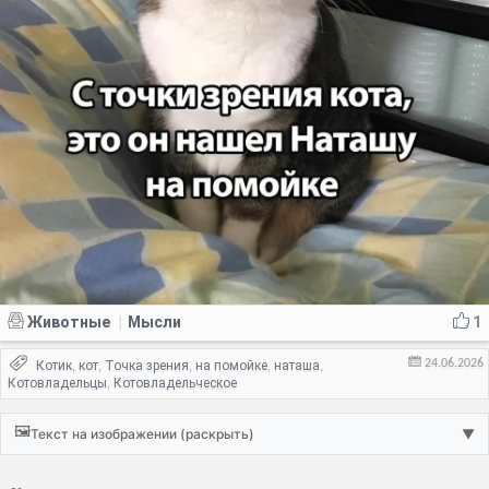
Животные
Мысли
1
|
24.06.2026
Котик
кот
Точка зрения
на помойке
наташа
,
,
,
,
,
Котовладельцы
Котовладельческое
,
🖼️
Текст на изображении (раскрыть)
▼