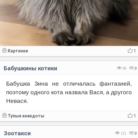
Картинки
1
Бабушкины котики
99
0
Бабушка Зина не отличалась фантазией,
поэтому одного кота назвала Вася, а другого
Невася.
Тупые анекдоты
1
Зоотакси
121
0