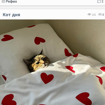
Рифма
2
Кот дня
241
0