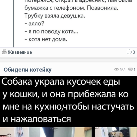
Жизненное
0
Обидели котейку
585
1