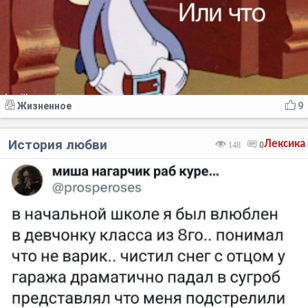
Жизненное
9
История любви
Лексика
148
0