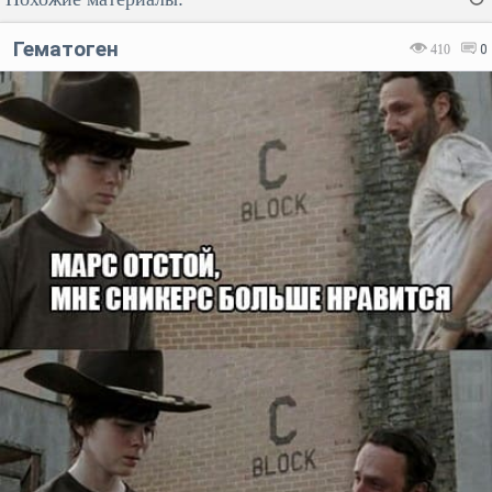
Гематоген
410
0
Код:
Отмена
Отправить