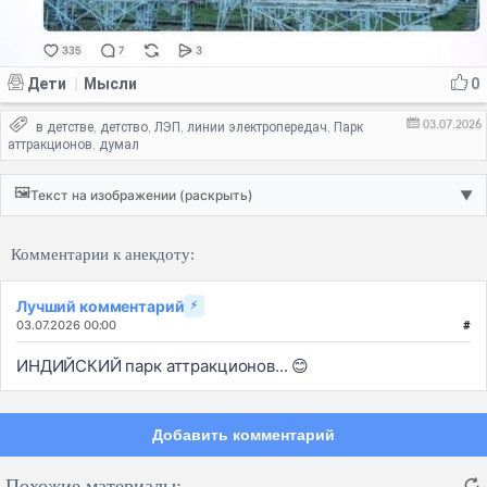
Дети
Мысли
0
|
03.07.2026
в детстве
детство
ЛЭП
линии электропередач
Парк
,
,
,
,
аттракционов
думал
,
🖼️
Текст на изображении (раскрыть)
▼
Комментарии к анекдоту:
Лучший комментарий
⚡
03.07.2026 00:00
#
ИНДИЙСКИЙ парк аттракционов... 😊
Добавить комментарий
Похожие материалы: