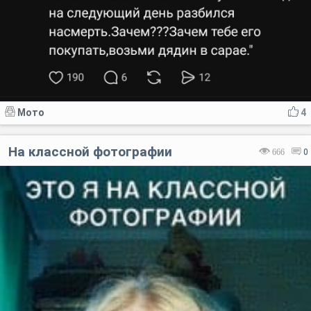
Мото
4
На классной фотографии
666
0