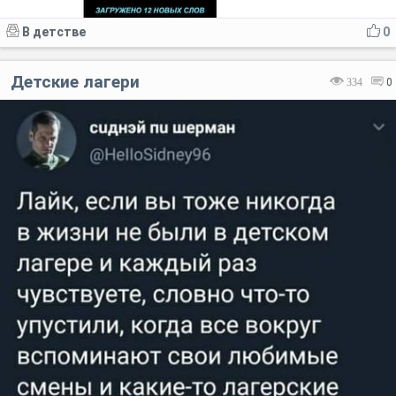
В детстве
0
Детские лагери
334
0