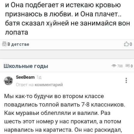
В детстве
0
Школьные годы
708
0