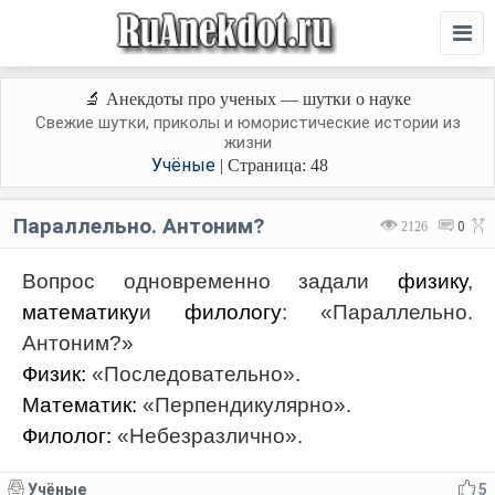
🔬 Анекдоты про ученых — шутки о науке
Свежие шутки, приколы и юмористические истории из
жизни
Учёные
| Страница: 48
Параллельно. Антоним?
2126
0
Вопрос одновременно задали
физику
,
математику
и
филологу
: «Параллельно.
Антоним?»
Физик:
«Последовательно».
Математик:
«Перпендикулярно».
Филолог:
«Небезразлично».
Учёные
5