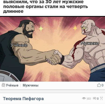
Учёные
Мужчины
0
|
Теорема Пифагора
103
0