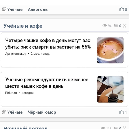
Учёные
Алкоголь
0
|
Учёные и кофе
94
0
Учёные
Чёрный юмор
1
|
Научный подход
113
0