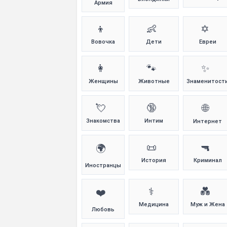
Армия
👦
👶
✡️
Вовочка
Дети
Евреи
👩
🐾
✨
Женщины
Животные
Знаменитост
💘
🔞
🌐
Знакомства
Интим
Интернет
📜
🔫
🌍
История
Криминал
Иностранцы
⚕️
💑
❤️
Медицина
Муж и Жена
Любовь