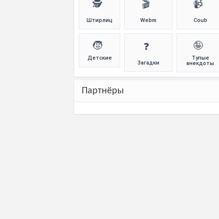
🕵️
🎬
📹
Штирлиц
Webm
Coub
🧒
🤪
❓
Детские
Тупые
Загадки
анекдоты
Партнёры