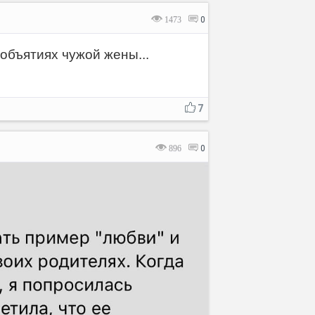
1473
0
объятиях чужой жены...
Отмена
Отправить
7
896
0