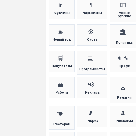
👨
💊
💵
Мужчины
Наркоманы
Новые
русские
🎄
🎯
🏛️
Новый год
Охота
Политика
🛒
👨‍🔧
💻
Покупатели
Профи
Программисты
💼
📢
⛪
Работа
Реклама
Религия
🎵
🎩
🍽️
Рифма
Ржевский
Ресторан