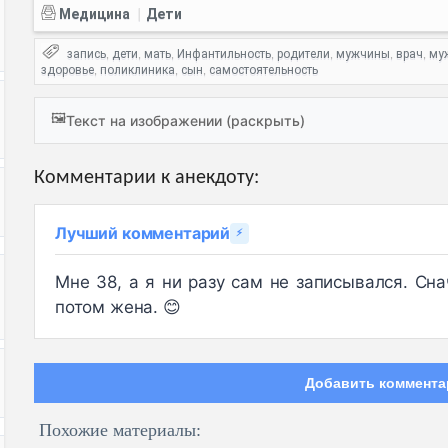
Медицина
Дети
|
запись
дети
мать
Инфантильность
родители
мужчины
врач
му
,
,
,
,
,
,
,
здоровье
поликлиника
сын
самостоятельность
,
,
,
🖼️
Текст на изображении (раскрыть)
Комментарии к анекдоту:
Лучший комментарий
⚡
Мне 38, а я ни разу сам не записывался. Сн
потом жена. 😊
Добавить коммента
Похожие материалы: