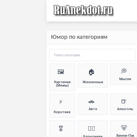
Юмор по категориям
💭
🖼️
🏠
Мысли
Картинки
Жизненные
(Мемы)
🚗
🍺
⚡
Авто
Алкоголь
Короткие
🐻
🎖️
👱‍♀️
Винни-Пух
Блондинки