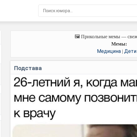
🖼️ Прикольные мемы — свеж
Мемы:
Медицина
Дети
|
Подстава