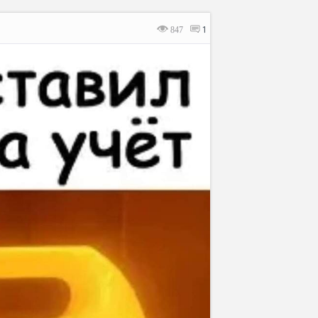
847
1