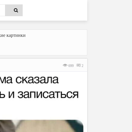
ие картинки
699
2