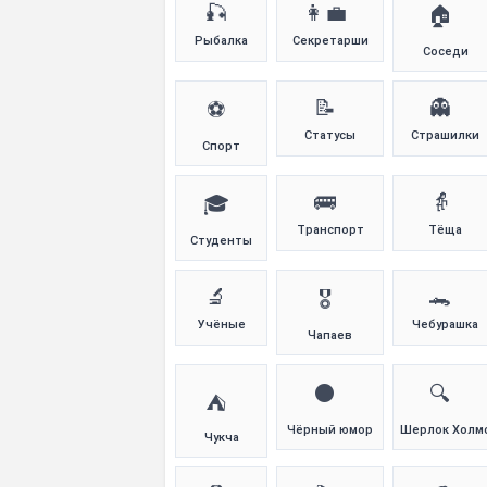
🎣
👩‍💼
🏠
Рыбалка
Секретарши
Соседи
📝
👻
⚽
Статусы
Страшилки
Спорт
🚌
👵
🎓
Транспорт
Тёща
Студенты
🔬
🐊
🎖️
Учёные
Чебурашка
Чапаев
⚫
🔍
⛺
Чёрный юмор
Шерлок Холм
Чукча