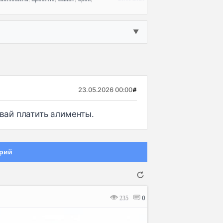
▼
23.05.2026 00:00
#
ывай платить алименты.
рий
235
0