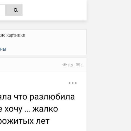
ие картинки
ны
109
1