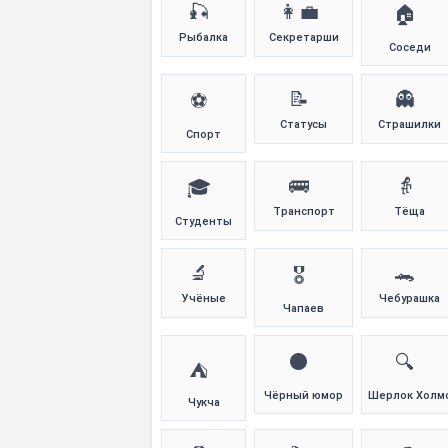
🎣
👩‍💼
🏠
Рыбалка
Секретарши
Соседи
📝
👻
⚽
Статусы
Страшилки
Спорт
🚌
👵
🎓
Транспорт
Тёща
Студенты
🔬
🐊
🎖️
Учёные
Чебурашка
Чапаев
⚫
🔍
⛺
Чёрный юмор
Шерлок Холм
Чукча