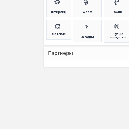
🕵️
🎬
📹
Штирлиц
Webm
Coub
🧒
🤪
❓
Детские
Тупые
Загадки
анекдоты
Партнёры