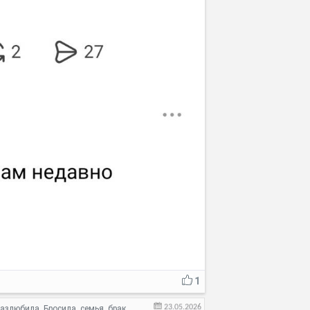
1
23.05.2026
Разлюбила
Бросила
семья
брак
,
,
,
,