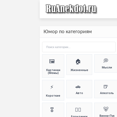
Юмор по категориям
💭
🖼️
🏠
Мысли
Картинки
Жизненные
(Мемы)
🚗
🍺
⚡
Авто
Алкоголь
Короткие
🐻
🎖️
👱‍♀️
Винни-Пух
Блондинки