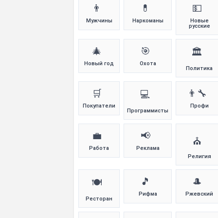
👨
💊
💵
Мужчины
Наркоманы
Новые
русские
🎄
🎯
🏛️
Новый год
Охота
Политика
🛒
👨‍🔧
💻
Покупатели
Профи
Программисты
💼
📢
⛪
Работа
Реклама
Религия
🎵
🎩
🍽️
Рифма
Ржевский
Ресторан