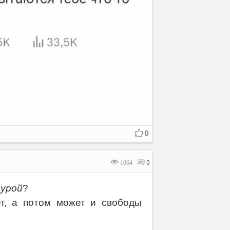
0
1064
0
урой
?
т, а потом может и свободы