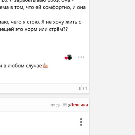
1
Лексика
70
0