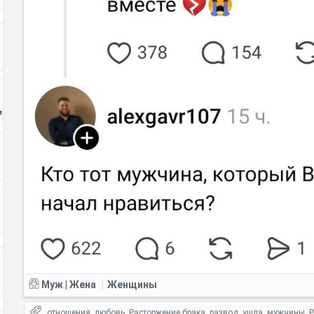
и
Муж | Жена
Женщины
|
отношения
любовь
Расторжение брака
развод
ушла
мужчины
,
,
,
,
,
,