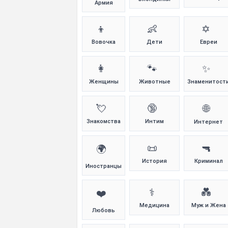
Армия
👦
👶
✡️
Вовочка
Дети
Евреи
👩
🐾
✨
Женщины
Животные
Знаменитост
💘
🔞
🌐
Знакомства
Интим
Интернет
📜
🔫
🌍
История
Криминал
Иностранцы
⚕️
💑
❤️
Медицина
Муж и Жена
Любовь