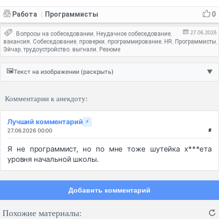
Работа
Программисты
0
|
27.06.2026
Вопросы на собеседовании
Неудачное собеседование
,
,
вакансия
Собеседование
проверки
программирование
HR
Программисты
,
,
,
,
,
,
Эйчар
трудоустройство
выгнали
Резюме
,
,
,
🖼️
Текст на изображении (раскрыть)
▼
Комментарии к анекдоту:
Лучший комментарий
⚡
27.06.2026 00:00
#
Я не программист, но по мне тоже шутейка х***ета
уровня начальной школы.
Добавить комментарий
Похожие материалы: