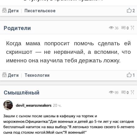
Дети
Писательское
2
|
Родители
36
0
Когда мама попросит помочь сделать ей
скриншот — не нервничай, а вспомни, что
именно она научила тебя держать ложку.
Дети
Технологии
1
|
Смышлёный
99
0