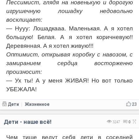
Пессимист, глядя на новенькую и дорогую
игрушечную лошадку недовольно
восклицает:
— Hyyy: Лошадкааа. Маленькая. А я хотел
большую! Белая. А я хотел коричневую!!
Деревянная. А я хотел живую!!!
Оптимист, открывая коробку с навозом, с
замиранием сердца восторженно
произносит:
— Ух ты! А у меня ЖИВАЯ! Но вот только
УБЕЖАЛА!
Дети
Жизненное
23
|
Дети - наше всё!
3247
0
Чем тише ведут себя дети в соседней