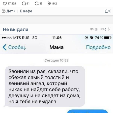
Дети
В кафе
0
|
Не выдала
98
0