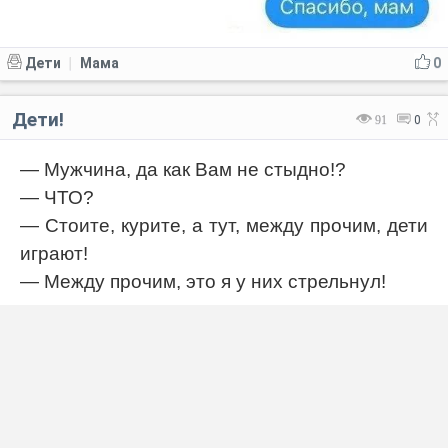
Дети
Мама
0
|
Дети!
91
0
— Мужчина, да как Вам не стыдно!?
— ЧТО?
— Стоите, курите, а тут, между прочим, дети
играют!
— Между прочим, это я у них стрельнул!
Дети
Мужчины
0
|
Детство
Лексика
79
0