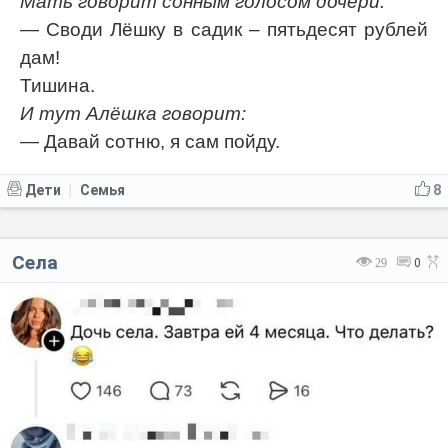
Мать говорит сонным голосом дочери:
— Своди Лёшку в садик – пятьдесят рублей
дам!
Тишина.
И тут Алёшка говорит:
— Давай сотню, я сам пойду.
Дети
Семья
8
|
Села
29
0