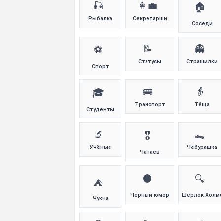
🎣
👩‍💼
🏠
Рыбалка
Секретарши
Соседи
📝
👻
⚽
Статусы
Страшилки
Спорт
🚌
👵
🎓
Транспорт
Тёща
Студенты
🔬
🐊
🎖️
Учёные
Чебурашка
Чапаев
⚫
🔍
⛺
Чёрный юмор
Шерлок Холм
Чукча