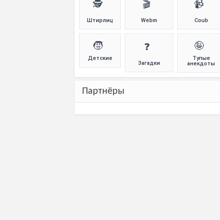
🕵️
🎬
📹
Штирлиц
Webm
Coub
🧒
🤪
❓
Детские
Тупые
Загадки
анекдоты
Партнёры