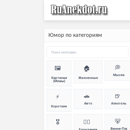
Юмор по категориям
💭
🖼️
🏠
Мысли
Картинки
Жизненные
(Мемы)
🚗
🍺
⚡
Авто
Алкоголь
Короткие
🐻
🎖️
👱‍♀️
Винни-Пух
Блондинки