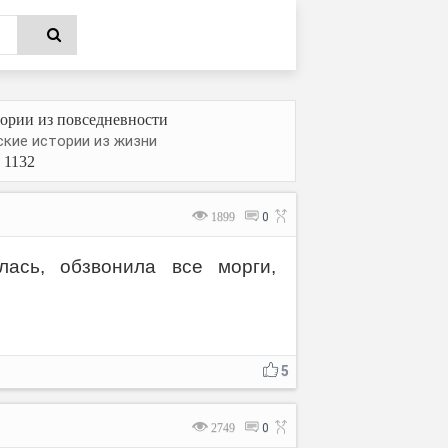
ории из повседневности
кие истории из жизни
 1132
1899
0
ась, обзвонила все морги,
5
2749
0