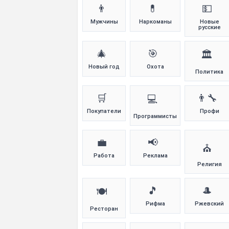
👨
💊
💵
Мужчины
Наркоманы
Новые
русские
🎄
🎯
🏛️
Новый год
Охота
Политика
🛒
👨‍🔧
💻
Покупатели
Профи
Программисты
💼
📢
⛪
Работа
Реклама
Религия
🎵
🎩
🍽️
Рифма
Ржевский
Ресторан