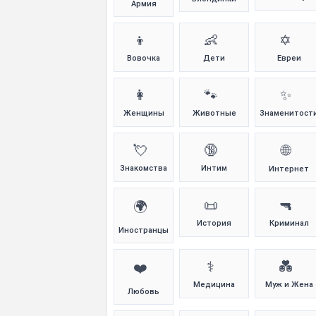
Армия
👦
👶
✡️
Вовочка
Дети
Евреи
👩
🐾
✨
Женщины
Животные
Знаменитост
💘
🔞
🌐
Знакомства
Интим
Интернет
📜
🔫
🌍
История
Криминал
Иностранцы
⚕️
💑
❤️
Медицина
Муж и Жена
Любовь