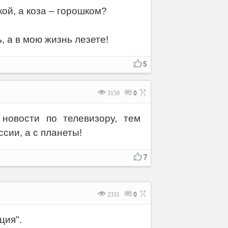
ой, а коза – горошком?
, а в мою жизнь лезете!
5
3159
0
новости по телевизору, тем
сии, а с планеты!
7
2331
0
ция".