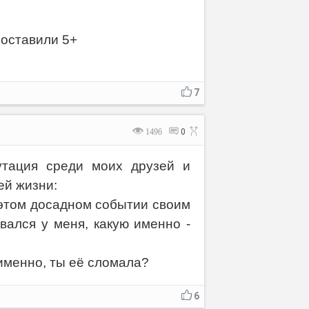
поставили 5+
7
1496
0
утация среди моих друзей и
ей жизни:
 этом досадном событии своим
вался у меня, какую именно -
именно, ты её сломала?
6