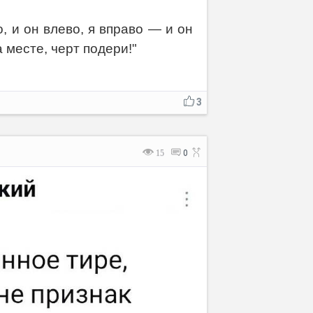
, и он влево, я вправо — и он
а месте, черт подери!"
3
15
0