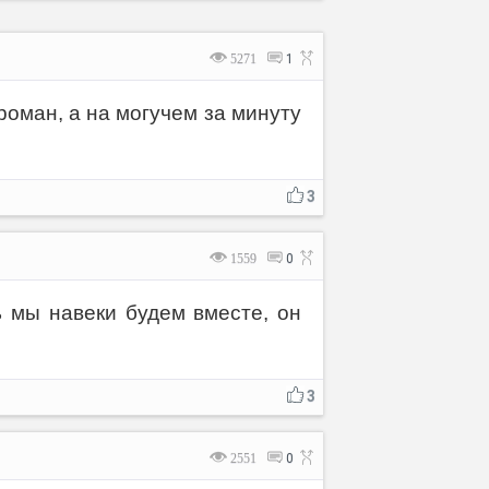
5271
1
оман, а на могучем за минуту
3
1559
0
ь мы навеки будем вместе, он
3
2551
0