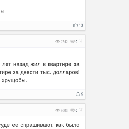
ны.
13
2742
0
 лет назад жил в квартире за
тире за двести тыс. долларов!
й хрущобы.
9
3603
0
уде ее спрашивают, как было