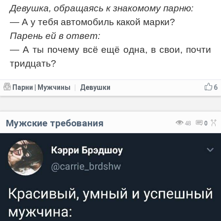
Девушка, обращаясь к знакомому парню:
— А у тебя автомобиль какой марки?
Парень ей в ответ:
— А ты почему всё ещё одна, в свои, почти
тридцать?
Парни | Мужчины
Девушки
6
|
Мужские требования
48
0