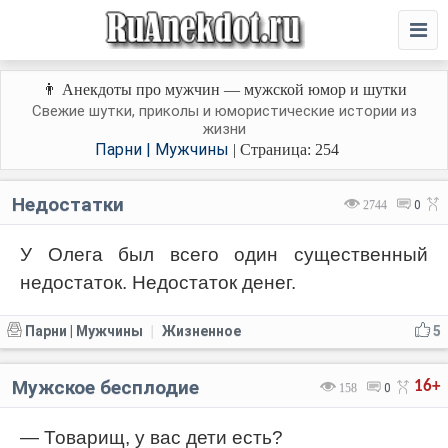
👨 Анекдоты про мужчин — мужской юмор и шутки
Свежие шутки, приколы и юмористические истории из
жизни
Парни | Мужчины
| Страница: 254
Недостатки
2744
0
У Олега был всего один существенный
недостаток. Недостаток денег.
Парни | Мужчины
Жизненное
5
|
Мужское бесплодие
16+
158
0
— Товарищ, у вас дети есть?