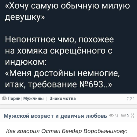
Парни | Мужчины
Знакомства
1
|
Мужской возраст и девичья любовь
31
0
Как говорил Остап Бендер Воробьянинову: