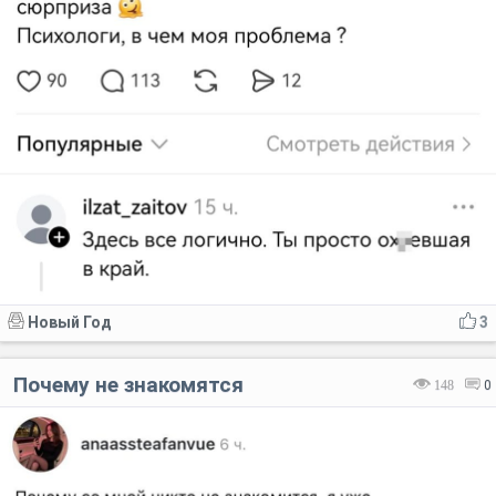
Новый Год
3
Почему не знакомятся
148
0