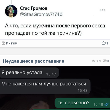
Интим
1
Неудавшееся расставание
339
0