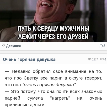
Девушки
3
Очень горячая девушка
2117
0
— Недавно обратил своё внимание на то,
что про Светку все парни в округе говорят,
что она
"очень горячая девушка"
.
— Это потому, что она почти всех знакомых
парней сумела "нагреть" на очень
приличные деньги.