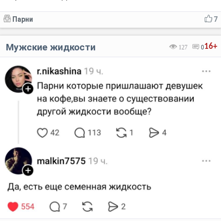
Парни
7
Мужские жидкости
16+
127
0