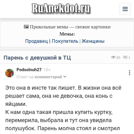
🖼️ Прикольные мемы — свежие картинки
Мемы:
Продавец | Покупатель
Женщины
|
Парень с девушкой в ТЦ
85
1