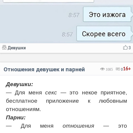
Девушки
3
Отношения девушек и парней
16+
1085
0
Девушки:
— Для меня
секс
— это некое приятное,
бесплатное приложение к любовным
отношениям.
Парни:
— Для меня
отношения
— это