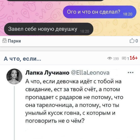
Парни
0
А что, если...
16+
199
1