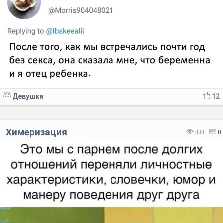
Девушки
12
Химеризация
884
0