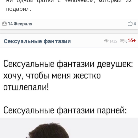
ни одной фотки с человеком, который их
подарил.
14 Февраля
4
Сексуальные фантазии
16+
1435
0