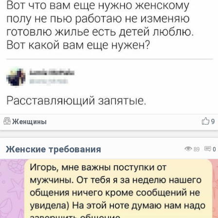
Женщины
9
Женские требования
89
0