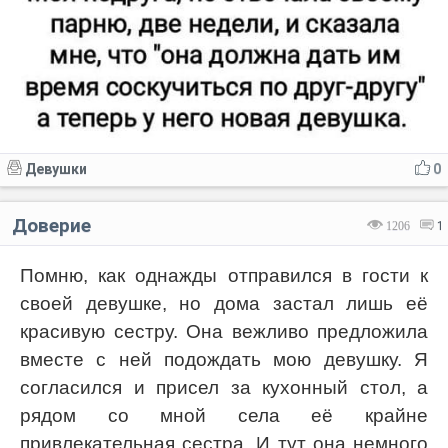
Девушки
0
Доверие
1206
1
Помню, как однажды отправился в гости к
своей девушке, но дома застал лишь её
красивую сестру. Она вежливо предложила
вместе с ней подождать мою девушку. Я
согласился и присел за кухонный стол, а
рядом со мной села её крайне
привлекательная сестра. И тут она немного