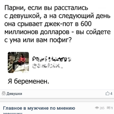
Девушки
4
Главное в мужчине по мнению
205
1
женщин