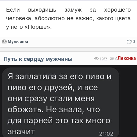
Если выходишь замуж за хорошего
человека, абсолютно не важно, какого цвета
у него «Порше».
Мужчины
0
Путь к сердцу мужчины
Лексика
1262
0