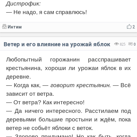
Дистрофик:
— Не надо, я сам справлюсь!
Интим
2
Ветер и его влияние на урожай яблок
825
0
Любопытный горожанин расспрашивает
крестьянина, хороши ли урожаи яблок в их
деревне.
— Когда как,
— говорит крестьянин.
— Всё
зависит от ветра.
— От ветра? Как интересно!
— Да ничего интересного. Расстилаем под
деревьями большие простыни и ждём, пока
ветер не собьёт яблоки с веток.
— Здорово придумано! Но как быть, когда