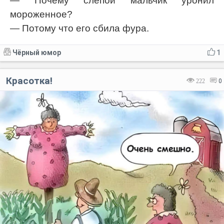
— Почему слепой мальчик уронил
мороженное?
— Потому что его сбилa фура.
Чёрный юмор
1
Красотка!
222
0