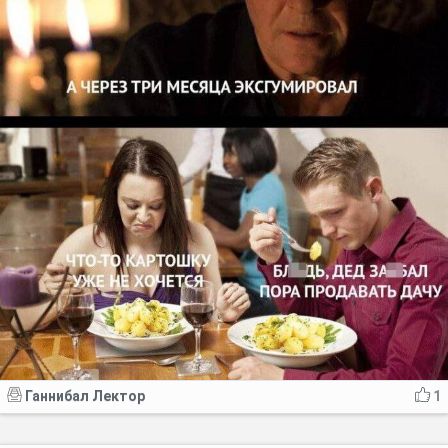
Ганнибал Лектор
1