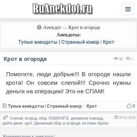
😄 Анекдот — Крот в огороде
Анекдоты:
Тупые анекдоты | Странный юмор
Крот
|
Крот в огороде
86
1
Помогите, люди добрые!!! В огороде нашли
крота! Он совсем слепой!!! Срочно нужны
деньги на операцию! Это не СПАМ!
Тупые анекдоты | Странный юмор
Крот
0
|
29.05.2026
Слепой
огород
сбор
ПОМОГИТЕ
денежная помощь
,
,
,
,
,
дайте денег
крот
Денежный сбор
в огороде
не спам
Кроты
,
,
,
,
,
Комментарии к анекдоту: