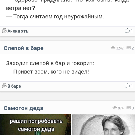
ветра нет?
— Тогда считаем год неурожайным.
Анекдоты
1
Слепой в баре
3242
2
Заходит слепой в бар и говорит:
— Привет всем, кого не видел!
В баре
1
Самогон деда
974
0