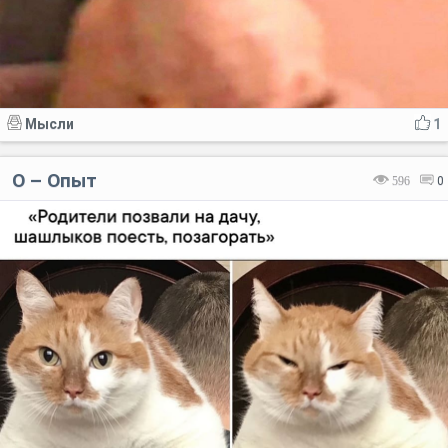
Мысли
1
О – Опыт
596
0