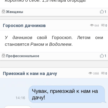
Коротко о себе:
1,5 гектара огорода!
Женщины
1
Гороскоп дачников
644
0
У
дачников
свой Гороскоп. Летом они
становятся
Раком
и
Водолеем
.
Профессиональное
1
Приезжай к нам на дачу
1068
0